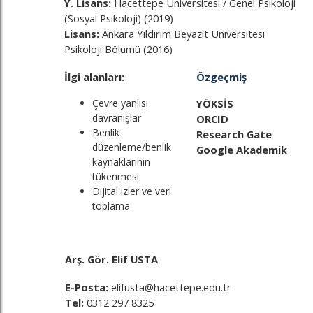
Y. Lisans:
Hacettepe Üniversitesi / Genel Psikoloji
(Sosyal Psikoloji) (2019)
Lisans:
Ankara Yıldırım Beyazıt Üniversitesi
Psikoloji Bölümü (2016)
İlgi alanları:
Özgeçmiş
Çevre yanlısı
YÖKSİS
davranışlar
ORCID
Benlik
Research Gate
düzenleme/benlik
Google Akademik
kaynaklarının
tükenmesi
Dijital izler ve veri
toplama
Arş. Gör. Elif USTA
E-Posta:
elifusta@hacettepe.edu.tr
Tel:
0312 297 8325