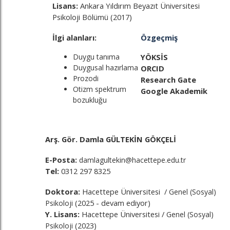
Lisans:
Ankara Yıldırım Beyazıt Üniversitesi
Psikoloji Bölümü (2017)
İlgi alanları:
Özgeçmiş
Duygu tanıma
YÖKSİS
Duygusal hazırlama
ORCID
Prozodi
Research Gate
Otizm spektrum
Google Akademik
bozukluğu
Arş. Gör. Damla GÜLTEKİN GÖKÇELİ
E-Posta:
damlagultekin@hacettepe.edu.tr
Tel:
0312 297 8325
Doktora:
Hacettepe Üniversitesi /
Genel (Sosyal)
(2025 - devam ediyor)
Psikoloji
Y. Lisans:
Hacettepe Üniversitesi /
Genel (Sosyal)
(2023)
Psikoloji