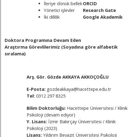
İleriye dönük bellek
ORCID
Yönetici işlevler
Research Gate
İki dillilik
Google Akademik
Doktora Programına Devam Eden
Araştırma Görevlilerimiz (Soyadına göre alfabetik
sıralama)
Arş. Gör. Gözde AKKAYA AKKOÇOĞLU
E-Posta:
gozdeakkaya@hacettepe.edu.tr
Tel:
0312 297 8325
Bilim Doktorluğu:
Hacettepe Üniversitesi / Klinik
Psikoloji (devam ediyor)
Y. Lisans:
İzmir Bakırçay Üniversitesi / Klinik
Psikoloji (2023)
Lisans:
Yıldırım Beyazıt Üniversitesi Psikoloji