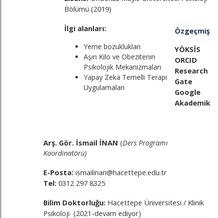
Bölümü (2019)
İlgi alanları:
Özgeçmiş
Yeme bozuklukları
YÖKSİS
Aşırı Kilo ve Obezitenin
ORCID
Psikolojik Mekanizmaları
Research
Yapay Zeka Temelli Terapi
Gate
Uygulamaları
Google
Akademik
Arş. Gör. İsmail İNAN
(
Ders Programı
Koordinatörü)
E-Posta:
ismailinan@hacettepe.edu.tr
Tel:
0312 297 8325
Bilim Doktorluğu:
Hacettepe Üniversitesi / Klinik
Psikoloji (2021-devam ediyor)