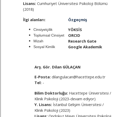
Lisans:
Cumhuriyet Üniversitesi Psikoloji Bölümü
(2018)
İlgi alanları:
Özgeçmiş
YÖKSİS
Cinsiyetçilik
ORCID
Toplumsal Cinsiyet
Research Gate
Mizah
Google Akademik
Sosyal Kimlik
Arş. Gör. Dilan GÜLAÇAN
E-Posta:
dilangulacan@hacettepe.edu.tr
Tel:
-
Bilim Doktorluğu:
Hacettepe Üniversitesi /
Klinik Psikoloji (2023-devam ediyor)
Y. Lisans:
İstanbul Gelişim Üniversitesi /
Klinik Psikoloji (2023)
Lisans:
Ondokuz Mayıs Üniversitesi Psikoloji