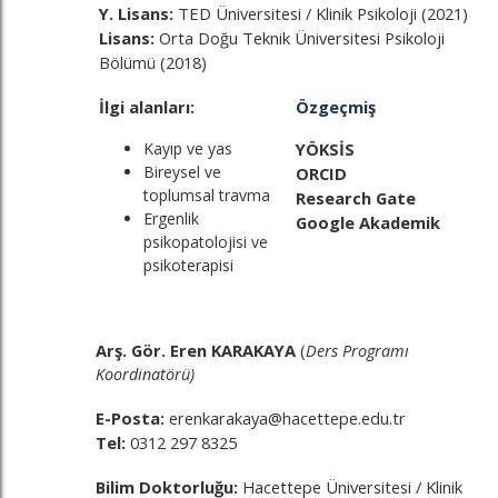
Y. Lisans:
TED Üniversitesi / Klinik Psikoloji (2021)
Lisans:
Orta Doğu Teknik Üniversitesi Psikoloji
Bölümü (2018)
İlgi alanları:
Özgeçmiş
Kayıp ve yas
YÖKSİS
Bireysel ve
ORCID
toplumsal travma
Research Gate
Ergenlik
Google Akademik
psikopatolojisi ve
psikoterapisi
Arş. Gör. Eren KARAKAYA
(
Ders Programı
Koordinatörü)
E-Posta:
erenkarakaya@hacettepe.edu.tr
Tel:
0312 297 8325
Bilim Doktorluğu:
Hacettepe Üniversitesi / Klinik