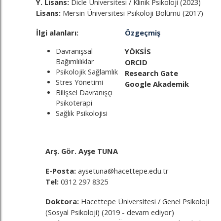
Y. Lisans:
Dicle Üniversitesi / Klinik Psikoloji (2023)
Lisans:
Mersin Üniversitesi Psikoloji Bölümü (2017)
İlgi alanları:
Özgeçmiş
Davranışsal
YÖKSİS
Bağımlılıklar
ORCID
Psikolojik Sağlamlık
Research Gate
Stres Yönetimi
Google Akademik
Bilişsel Davranışçı
Psikoterapi
Sağlık Psikolojisi
Arş. Gör. Ayşe TUNA
E-Posta:
aysetuna@hacettepe.edu.tr
Tel:
0312 297 8325
Doktora:
Hacettepe Üniversitesi / Genel Psikoloji
(Sosyal Psikoloji) (2019 - devam ediyor)