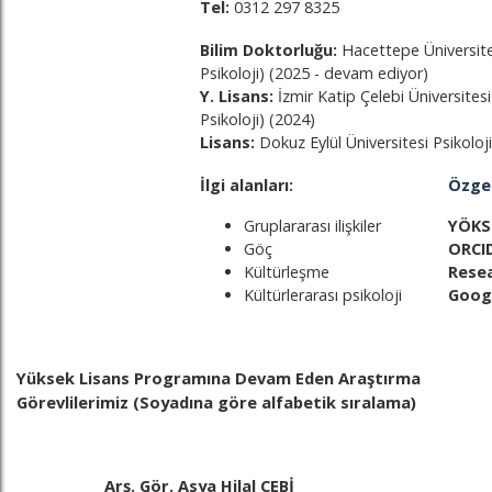
Tel:
0312 297 8325
Bilim Doktorluğu:
Hacettepe Üniversites
Psikoloji) (2025 - devam ediyor)
Y. Lisans:
İzmir Katip Çelebi Üniversitesi
Psikoloji) (2024)
Lisans:
Dokuz Eylül Üniversitesi Psik
İlgi alanları:
Özge
Gruplararası ilişkiler
YÖKS
Göç
ORCI
Kültürleşme
Resea
Kültürlerarası psikoloji
Goog
Yüksek Lisans Programına Devam Eden Araştırma
Görevlilerimiz (Soyadına göre alfabetik sıralama)
Arş. Gör. Asya Hilal ÇEBİ