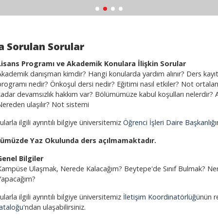
a Sorulan Sorular
Lisans Programı
ve Akademik Konulara İlişkin Sorular
Akademik danışman kimdir? Hangi konularda yardım alınır? Ders kayıt h
programı nedir? Önkoşul dersi nedir? Eğitimi nasıl etkiler? Not ortala
kadar devamsızlık hakkım var? Bölümümüze kabul koşulları nelerdir? 
Nereden ulaşılır? Not sistemi
larla ilgili ayrıntılı bilgiye üniversitemiz
Öğrenci İşleri Daire Başkanlığı
ümüzde Yaz Okulunda ders açılmamaktadır.
Genel Bilgiler
Kampüse Ulaşmak, Nerede Kalacağım? Beytepe'de Sınıf Bulmak? Ner
Yapacağım?
larla ilgili ayrıntılı bilgiye üniversitemiz
İletişim Koordinatörlüğü
nün r
ataloğu
'ndan ulaşabilirsiniz.